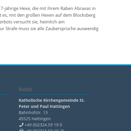
27-jährige Hexe, die mit ihrem Raben Abraxas in
st es, mit den großen Hexen auf dem Blocksberg
Verbots versucht sie, heimlich am
ur Strafe muss sie alle Zaubersprüche auswendig
Kontakt
Katholische Kirchengemeinde St.
Peter und Paul Hattingen
Bahnhofstr. 13
45525
Hattingen
+49 (0)2324.59 19 0
+49 (0)2324 59 19 25