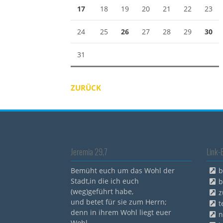
17
18
19
20
21
22
23
24
25
26
27
28
29
30
31
ZURÜCK
Jeremia 29,7
Link-
Bemüht euch um das Wohl der
b
Stadt,in die ich euch
b
(weg)geführt habe,
z
und betet für sie zum Herrn;
t
denn in ihrem Wohl liegt euer
n
Wohl.