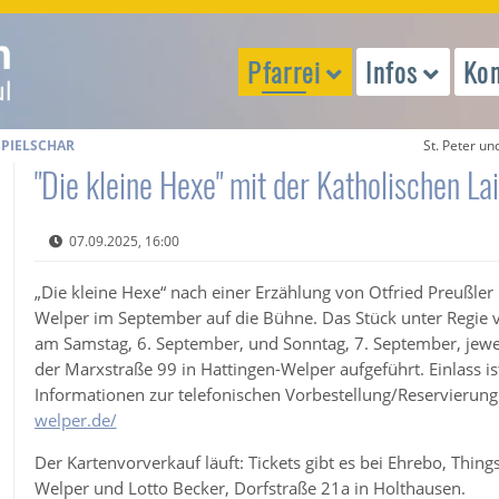
Pfarrei
Infos
Kon
SPIELSCHAR
St. Peter un
"Die kleine Hexe" mit der Katholischen La
07.09.2025, 16:00
„Die kleine Hexe“ nach einer Erzählung von Otfried Preußler 
Welper im September auf die Bühne. Das Stück unter Regie
am Samstag, 6. September, und Sonntag, 7. September, jewe
der Marxstraße 99 in Hattingen-Welper aufgeführt. Einlass ist
Informationen zur telefonischen Vorbestellung/Reservierun
welper.de/
Der Kartenvorverkauf läuft: Tickets gibt es bei Ehrebo, Thin
Welper und Lotto Becker, Dorfstraße 21a in Holthausen.