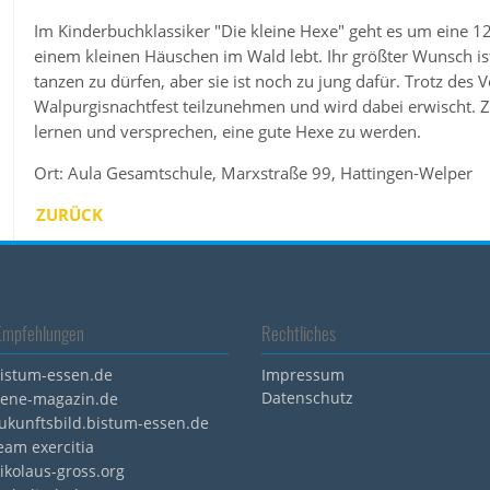
Im Kinderbuchklassiker "Die kleine Hexe" geht es um eine 1
einem kleinen Häuschen im Wald lebt. Ihr größter Wunsch i
tanzen zu dürfen, aber sie ist noch zu jung dafür. Trotz des 
Walpurgisnachtfest teilzunehmen und wird dabei erwischt. Z
lernen und versprechen, eine gute Hexe zu werden.
Ort: Aula Gesamtschule, Marxstraße 99, Hattingen-Welper
ZURÜCK
Empfehlungen
Rechtliches
istum-essen.de
Impressum
Datenschutz
ene-magazin.de
ukunftsbild.bistum-essen.de
eam exercitia
ikolaus-gross.org