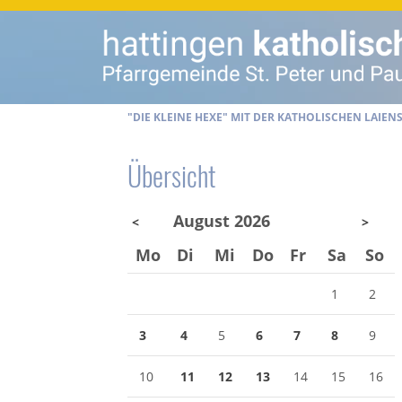
"DIE KLEINE HEXE" MIT DER KATHOLISCHEN LAIEN
Übersicht
August 2026
<
>
Mo
Di
Mi
Do
Fr
Sa
So
1
2
3
4
5
6
7
8
9
10
11
12
13
14
15
16