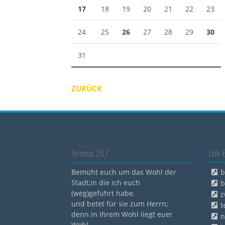
17
18
19
20
21
22
23
24
25
26
27
28
29
30
31
ZURÜCK
Jeremia 29,7
Link-
Bemüht euch um das Wohl der
b
Stadt,in die ich euch
b
(weg)geführt habe,
z
und betet für sie zum Herrn;
t
denn in ihrem Wohl liegt euer
n
Wohl.