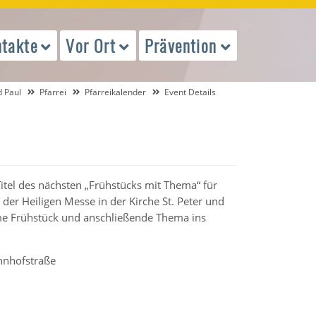
takte
Vor Ort
Prävention
d Paul
Pfarrei
Pfarreikalender
Event Details
Titel des nächsten „Frühstücks mit Thema“ für
der Heiligen Messe in der Kirche St. Peter und
ame Frühstück und anschließende Thema ins
hnhofstraße