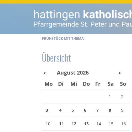
FRÜHSTÜCK MIT THEMA
Übersicht
August 2026
<
>
Mo
Di
Mi
Do
Fr
Sa
So
1
2
3
4
5
6
7
8
9
10
11
12
13
14
15
16