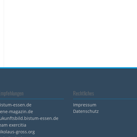
Empfehlungen
Rechtliches
istum-essen.de
Impressum
Datenschutz
ene-magazin.de
ukunftsbild.bistum-essen.de
eam exercitia
ikolaus-gross.org