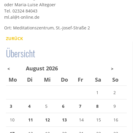
oder Maria-Luise Altegoer
Tel. 02324 84043
ml.al@t-online.de
Ort: Meditationszentrum, St.-Josef-Straße 2
ZURÜCK
Übersicht
August 2026
<
>
Mo
Di
Mi
Do
Fr
Sa
So
1
2
3
4
5
6
7
8
9
10
11
12
13
14
15
16