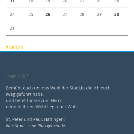
17
18
19
20
21
22
23
24
25
26
27
28
29
30
31
ZURÜCK
Jeremia 29,7
Bemüht euch um das Wohl der Stadt,in die ich euch
(weg)geführt habe,
und betet für sie zum Herrn;
denn in ihrem Wohl liegt euer Wohl.
St. Peter und Paul, Hattingen:
Eine Stadt - eine Pfarrgemeinde.