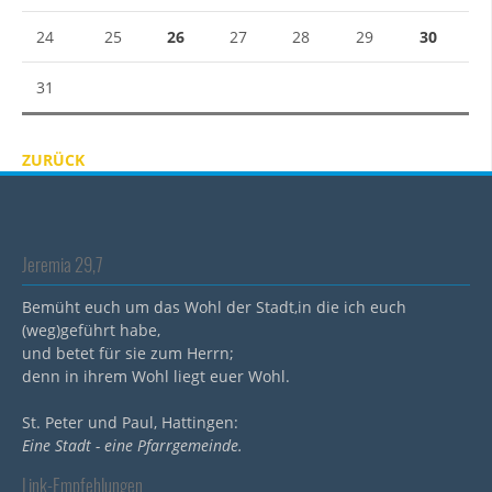
24
25
26
27
28
29
30
31
ZURÜCK
Jeremia 29,7
Bemüht euch um das Wohl der Stadt,in die ich euch
(weg)geführt habe,
und betet für sie zum Herrn;
denn in ihrem Wohl liegt euer Wohl.
St. Peter und Paul, Hattingen:
Eine Stadt - eine Pfarrgemeinde.
Link-Empfehlungen