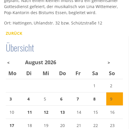
geplant. Nach einem kleinen Imbiss wird ein gemeinsamer
Gottesdienst gefeiert, der musikalisch von Lina Wittemeier,
Pop-Kantorin des Bistums Essen, begleitet wird.
Ort: Hattingen, Uhlandstr. 32 bzw. Schützstraße 12
ZURÜCK
Übersicht
August 2026
<
>
Mo
Di
Mi
Do
Fr
Sa
So
1
2
3
4
5
6
7
8
9
10
11
12
13
14
15
16
17
18
19
20
21
22
23