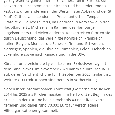
gefragtesten Organistinnen ihrer Generation in Europa. Sie
konzertiert in renommierten Kirchen und bei bedeutenden
Festivals, unter anderem in der Westminster Abbey und der St.
Paul’s Cathedral in London, im Protestantischen Tempel
Oratoire du Louvre in Paris, im Pantheon in Rom sowie in der
Hauptkirche St. Michaelis im Rahmen des Hamburger
Orgelsommers und vielen anderen. Konzertreisen führten sie
durch Deutschland, das Vereinigte Königreich, Frankreich,
Italien, Belgien, Monaco, die Schweiz, Finnland, Schweden,
Norwegen, Spanien, die Ukraine, Rumänien, Polen, Tschechien,
Luxemburg sowie nach Kanada und in die USA.
Kürzlich unterzeichnete Lytvishko einen Exklusivvertrag mit
dem Label Naxos. Im November 2024 nahm sie ihre Debüt-CD
auf, deren Veröffentlichung für 1. September 2025 geplant ist.
Weitere CD-Produktionen sind bereits in Vorbereitung.
Neben ihrer internationalen Konzerttätigkeit arbeitete sie von
2014 bis 2025 als Kirchenmusikerin in Herford. Seit Beginn des
Krieges in der Ukraine hat sie mehr als 40 Benefizkonzerte
gegeben und dabei rund 70.000 Euro für verschiedene
Hilfsorganisationen gesammelt.